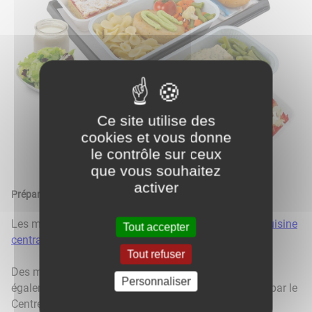
Ce site utilise des
cookies et vous donne
le contrôle sur ceux
que vous souhaitez
activer
Préparation des menus
Les menus sont élaborés et fabriqués au sein de la
cuisine
Tout accepter
centrale
de la CCGAM.
Tout refuser
Des menus pour les régimes spécifiques peuvent
Personnaliser
également être proposés, ces derniers étant élaborés par le
Centre Hospitalier d'Autun.