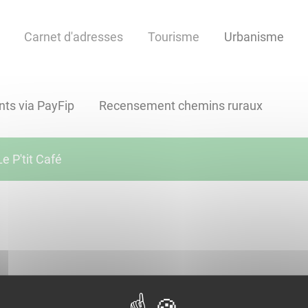
Carnet d'adresses
Tourisme
Urbanisme
ts via PayFip
Recensement chemins ruraux
Le P'tit Café