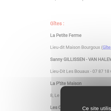
Gîtes :
La Petite Ferme
Lieu-dit Maison Bourgoux (
Gîte
Sanny GILLISSEN - VAN HAL
Lieu-Dit Les Bouaux - 07 87 18
La P'tite Maison
8, Le Grand Pré - 03 85 54 60 9
Les Chats Zets
Ce site util