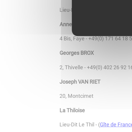
Lieu-Dit Les Chazets (
Gîtes de
Annelie APEL
4 Bis, Faye - +49(0) 171 64 18 
Georges BROX
2, Thivelle - +49(0) 402 26 92 1
Joseph VAN RIET
20, Montcimet
La Thiloise
Lieu-Dit Le Thil - (
Gîte de Franc