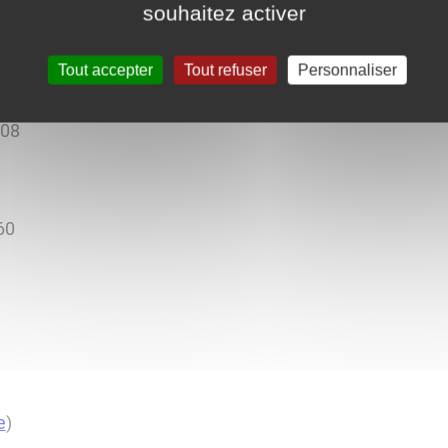
souhaitez activer
 France
)
Tout accepter
Tout refuser
Personnaliser
508
60
e
)