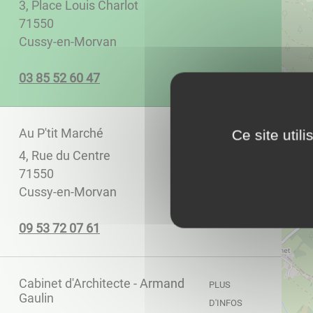
3, Place Louis Charlot
71550
Cussy-en-Morvan
74 06 25 58 30
Au P'tit Marché
Ce site util
PLUS D'INFOS
4, Rue du Centre
71550
Cussy-en-Morvan
16 70 27 35 90
Cabinet d'Architecte - Armand
PLUS
Gaulin
D'INFOS