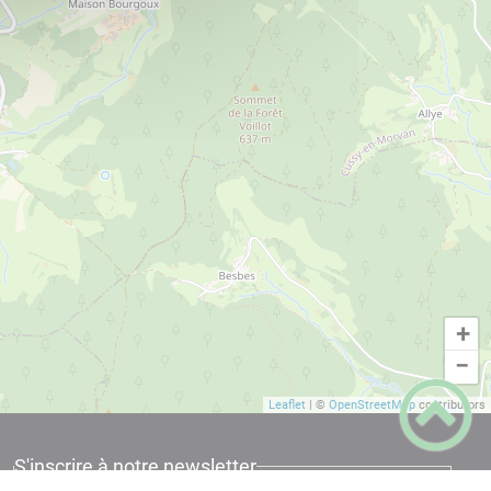
+
−
Leaflet
|
©
OpenStreetMap
contributors
S'inscrire à notre newsletter